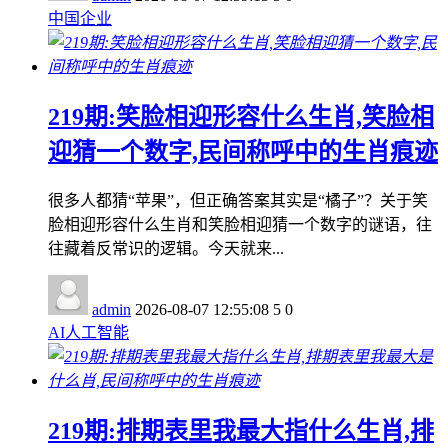
中国企业
219期:笑脸相迎形容什么生肖,笑脸相
迎猜一个数字,民间称呼中的生肖痕迹
很多人都猜“苹果”，但正确答案其实是“橘子”？关于笑
脸相迎形容什么生肖和笑脸相迎猜一个数字的谜语，往
往藏着反常识的逻辑。今天就来...
admin
2026-08-07 12:55:08
5
0
AI人工智能
219期:排期表里我最大指什么生肖,排