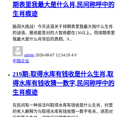
期表里我最大是什么肖,民间称呼中的
生肖痕迹
脑洞大挑战！今天这道关于排期表里我最大指什么生肖
的谜语，据说能答对的人智商都在130以上。而排期表里
我最大是什么肖背后的真相，9...
admin
2026-08-07 12:54:18
4
0
中国企业
219期:取得水库有钱收是什么生肖,取
得水库有钱收猜一数字,民间称呼中的
生肖痕迹
在民间有一种说法叫取得水库有钱收是什么生肖，村里
的老人解释为与取得水库有钱收猜一数字有关，进而对