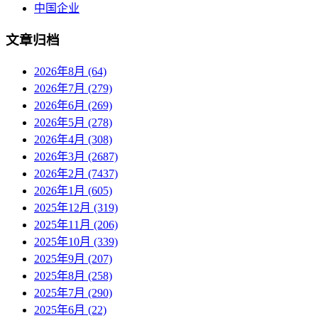
中国企业
文章归档
2026年8月 (64)
2026年7月 (279)
2026年6月 (269)
2026年5月 (278)
2026年4月 (308)
2026年3月 (2687)
2026年2月 (7437)
2026年1月 (605)
2025年12月 (319)
2025年11月 (206)
2025年10月 (339)
2025年9月 (207)
2025年8月 (258)
2025年7月 (290)
2025年6月 (22)