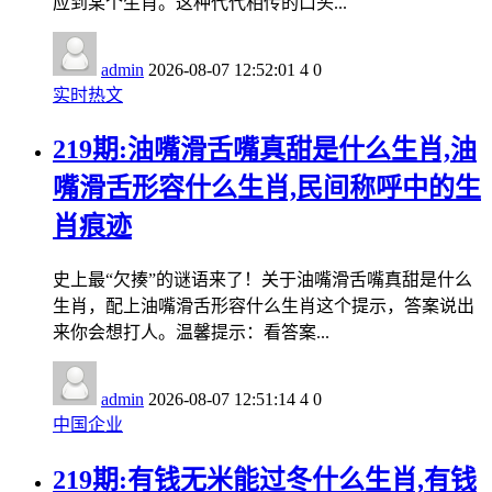
应到某个生肖。这种代代相传的口头...
admin
2026-08-07 12:52:01
4
0
实时热文
219期:油嘴滑舌嘴真甜是什么生肖,油
嘴滑舌形容什么生肖,民间称呼中的生
肖痕迹
史上最“欠揍”的谜语来了！关于油嘴滑舌嘴真甜是什么
生肖，配上油嘴滑舌形容什么生肖这个提示，答案说出
来你会想打人。温馨提示：看答案...
admin
2026-08-07 12:51:14
4
0
中国企业
219期:有钱无米能过冬什么生肖,有钱