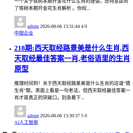
一个关于铁树本期开金花什么生肖的谜语，还特意提到
了铁树本期开金花生肖解析 。你绞...
admin
2026-08-06 13:31:44
4
0
中国企业
218期:西天取经路景美是什么生肖,西
天取经最佳答案一肖,老俗语里的生肖
原型
推理时间到！关于西天取经路景美是什么生肖的这道“猜
生肖”题，表面上看是一句老话，但西天取经最佳答案一
肖才是真正的突破口。别急着下...
admin
2026-08-06 13:30:37
5
0
AI人工智能