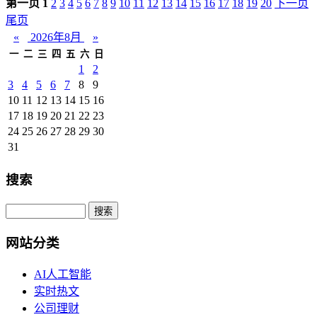
第一页
1
2
3
4
5
6
7
8
9
10
11
12
13
14
15
16
17
18
19
20
下一页
尾页
«
2026年8月
»
一
二
三
四
五
六
日
1
2
3
4
5
6
7
8
9
10
11
12
13
14
15
16
17
18
19
20
21
22
23
24
25
26
27
28
29
30
31
搜索
Search
网站分类
AI人工智能
实时热文
公司理财